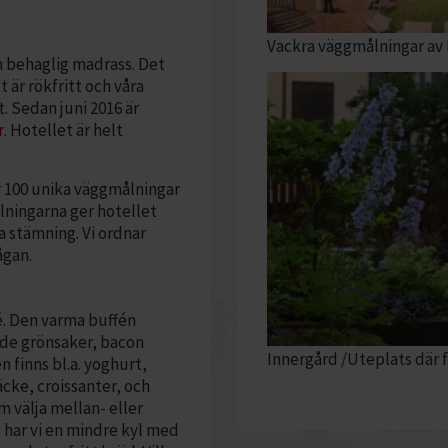
Vackra väggmålningar av L
ch behaglig madrass. Det
t är rökfritt och våra
. Sedan juni 2016 är
r
. Hotellet är helt
er 100 unika väggmålningar
ålningarna ger hotellet
a stämning. Vi ordnar
ågan.
é. Den varma buffén
ade grönsaker, bacon
Innergård /Uteplats där 
n finns bl.a. yoghurt,
ke, croissanter, och
 välja mellan- eller
 har vi en mindre kyl med