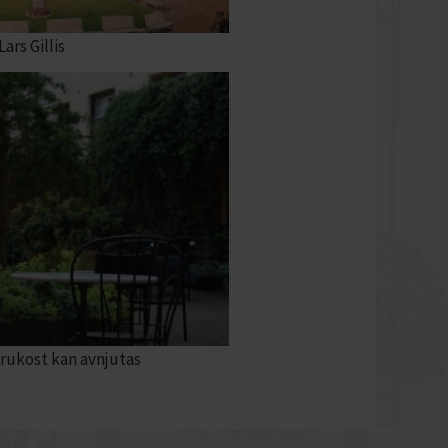
ars Gillis
frukost kan avnjutas