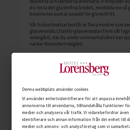
mjölkfria och laktosfria alternativ. Vi erbjuder äv
du rosta det glutenfria brödet, meddela oss så p
brödrosten som är avsedd för glutenfritt.
Vår frukostmatsal består av flera mindre rum sa
glasveranda. Utanför glasverandan finns vår lu
innergård, där du under sommarhalvåret kan njuta
vacker blomsterträdgård.
Välkommen att
besöka oss
i Göteborg!
Gisela & Kristofer med personalen på Hotel Lorensb
Denna webbplats använder cookies
Vi använder enhetsidentifierare för att anpassa innehål
annonserna till användarna, tillhandahålla funktioner för
medier och analysera vår trafik. Vi vidarebefordrar äve
identifierare och annan information från din enhet till d
medier och annons- och analysföretag som vi samarbet