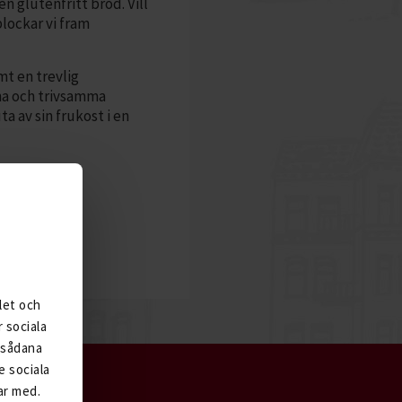
en glutenfritt bröd. Vill
lockar vi fram
mt en trevlig
gna och trivsamma
 av sin frukost i en
erg
let och
 sociala
n sådana
e sociala
ar med.