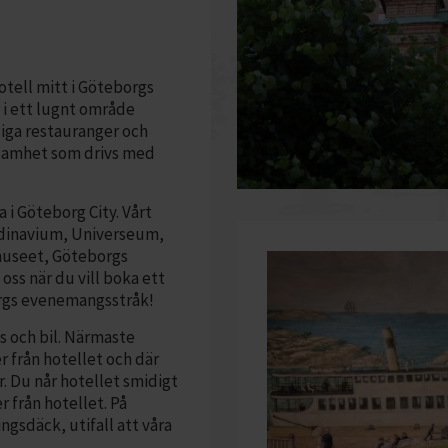
otell mitt i Göteborgs
i ett lugnt område
iga restauranger och
ksamhet som drivs med
i Göteborg City. Vårt
andinavium, Universeum,
museet, Göteborgs
s när du vill boka ett
orgs evenemangsstråk!
ss och bil. Närmaste
r från hotellet och där
. Du når hotellet smidigt
 från hotellet. På
gsdäck, utifall att våra