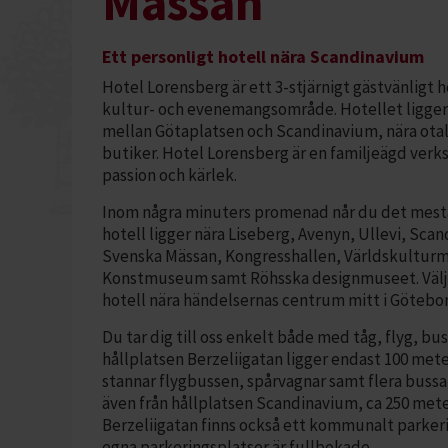
Mässan
Ett personligt hotell nära Scandinavium
Hotel Lorensberg är ett 3-stjärnigt gästvänligt h
kultur- och evenemangsområde. Hotellet ligger 
mellan Götaplatsen och Scandinavium, nära otal
butiker. Hotel Lorensberg är en familjeägd ver
passion och kärlek.
Inom några minuters promenad når du det mesta 
hotell ligger nära Liseberg, Avenyn, Ullevi, Sc
Svenska Mässan, Kongresshallen, Världskultur
Konstmuseum samt Röhsska designmuseet. Välj os
hotell nära händelsernas centrum mitt i Göteb
Du tar dig till oss enkelt både med tåg, flyg, bu
hållplatsen Berzeliigatan ligger endast 100 mete
stannar flygbussen, spårvagnar samt flera bussar
även från hållplatsen Scandinavium, ca 250 meter
Berzeliigatan finns också ett kommunalt parkerin
egna parkeringsplatser är fullbokade.